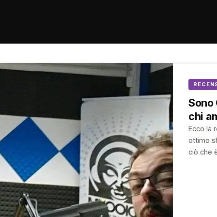
RECENS
Sono 
chi am
Ecco la 
ottimo s
ciò che è