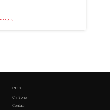
rticolo →
INFO
Chi Sono
Contatti