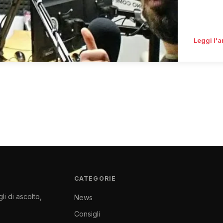
Leggi l'a
CATEGORIE
li di ascolto,
News
Consigli