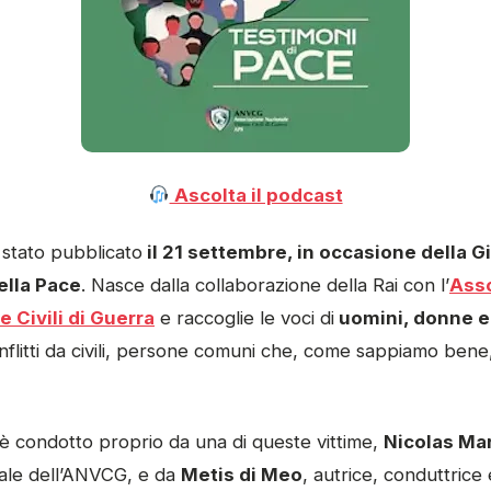
Ascolta il podcast
stato pubblicato
il 21 settembre, in occasione della G
ella Pace
. Nasce dalla collaborazione della Rai con l’
Ass
 Civili di Guerra
e raccoglie le voci di
uomini, donne e
onflitti da civili, persone comuni che, come sappiamo be
 è condotto proprio da una di queste vittime,
Nicolas Ma
nale dell’ANVCG, e da
Metis di Meo
, autrice, conduttrice e