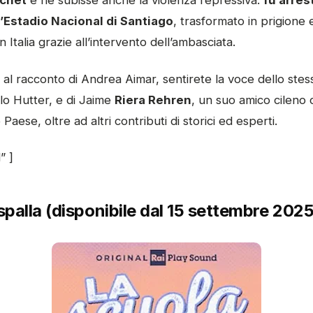
ochet
e ne subisse anche la violenza repressiva:
fu arres
l’Estadio Nacional di Santiago
, trasformato in prigione 
in Italia grazie all’intervento dell’ambasciata.
 al racconto di Andrea Aimar, sentirete la voce dello ste
lo Hutter, e di Jaime
Riera Rehren
, un suo amico cileno 
o Paese, oltre ad altri contributi di storici ed esperti.
” ]
spalla (disponibile dal 15 settembre 2025