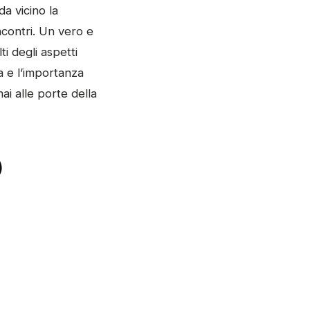
da vicino la
incontri. Un vero e
ti degli aspetti
a e l’importanza
ai alle porte della
)