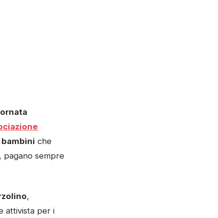
iornata
ociazione
 bambini
che
ne, pagano sempre
rzolino
,
 attivista per i