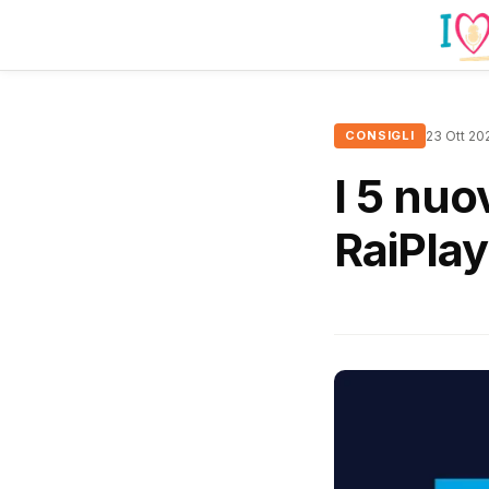
CONSIGLI
23 Ott 20
I 5 nuo
RaiPla