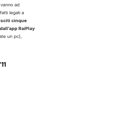
e vanno ad
fatti legati a
sciti cinque
dall’app RaiPlay
ate un pc),
’11