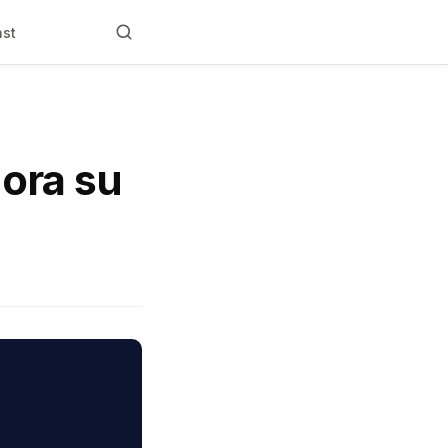
ast
 ora su