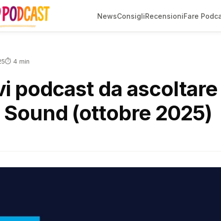
News
Consigli
Recensioni
Fare Podc
⏱ 4 min
25
vi podcast da ascoltare
y Sound (ottobre 2025)