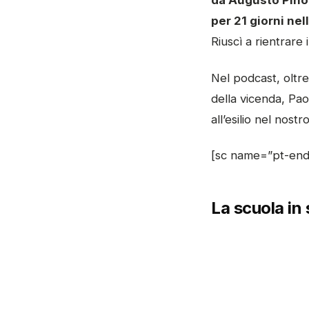
da Augusto Pin
per 21 giorni nel
Riuscì a rientrare 
Nel podcast, oltre
della vicenda, Pao
all’esilio nel nostr
[sc name=”pt-end
La scuola in 