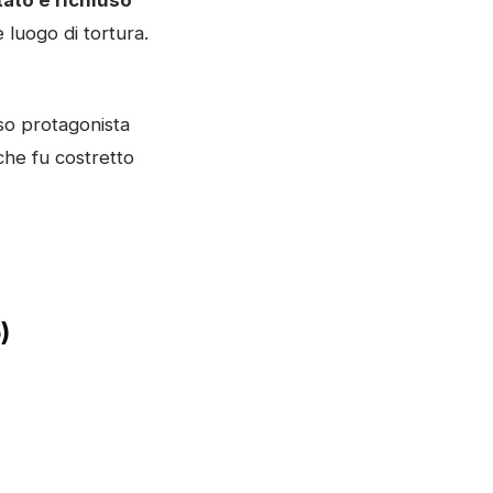
tato e richiuso
e luogo di tortura.
sso protagonista
che fu costretto
)