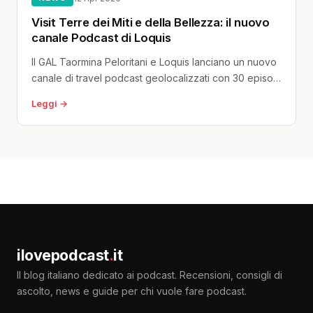
Visit Terre dei Miti e della Bellezza: il nuovo
canale Podcast di Loquis
Il GAL Taormina Peloritani e Loquis lanciano un nuovo
canale di travel podcast geolocalizzati con 30 episodi
dedicati ai 29 comuni del comprensorio tra costa
Leggi →
ionica e borghi dei Peloritani. Presentato al Palazzo
dei Congressi di Taormina il 10 aprile 2026.
ilovepodcast
.
it
Il blog italiano dedicato ai podcast. Recensioni, consigli di
ascolto, news e guide per chi vuole fare podcast.