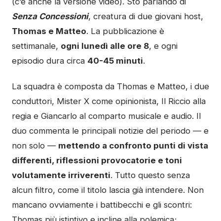
(c’è anche la versione video). Sto parlando di
Senza Concessioni
, creatura di due giovani host,
Thomas e Matteo
. La pubblicazione è
settimanale,
ogni lunedì alle ore 8
, e ogni
episodio dura circa
40-45 minuti
.
La squadra è composta da Thomas e Matteo, i due
conduttori, Mister X come opinionista, Il Riccio alla
regia e Giancarlo al comparto musicale e audio. Il
duo commenta le principali notizie del periodo — e
non solo —
mettendo a confronto punti di vista
differenti, riflessioni provocatorie e toni
volutamente irriverenti
. Tutto questo senza
alcun filtro, come il titolo lascia già intendere. Non
mancano ovviamente i battibecchi e gli scontri:
Thomas più istintivo e incline alla polemica;