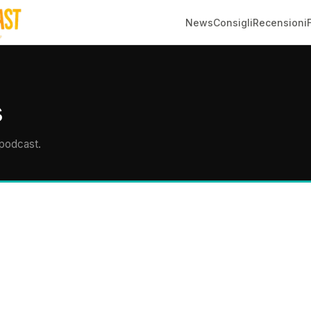
News
Consigli
Recensioni
s
 podcast.