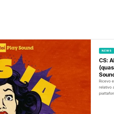
NEWS
CS: A
(quasi
Soun
Ricevo e
relativo
piattafor