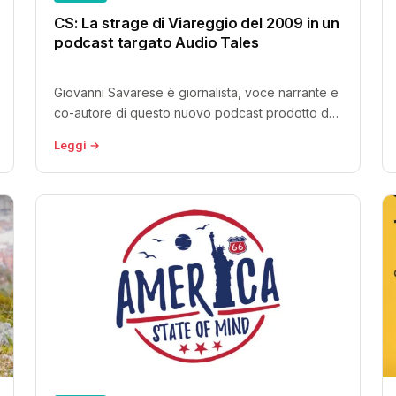
CS: La strage di Viareggio del 2009 in un
podcast targato Audio Tales
Giovanni Savarese è giornalista, voce narrante e
co-autore di questo nuovo podcast prodotto da
Audio Tales, “Il tramonto a mezzanotte”,...
Leggi →