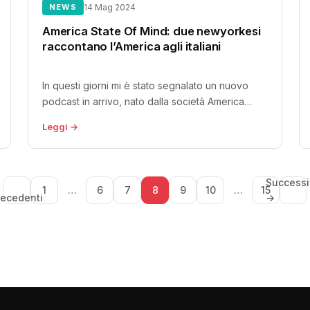
NEWS
14 Mag 2024
America State Of Mind: due newyorkesi
raccontano l’America agli italiani
In questi giorni mi è stato segnalato un nuovo
podcast in arrivo, nato dalla società America
State Of Mind, specializzata...
Leggi →
Successi
1
…
6
7
8
9
10
…
15
recedenti
→