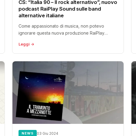
CS: “Italia 90 – Il rock alternativo”, nuovo
podcast RaiPlay Sound sulle band
alternative italiane
Come appassionato di musica, non potevo
ignorare questa nuova produzione RaiPlay
Original, che verrà rilasciata proprio oggi sulla
Leggi →
nota piattaforma...
NEWS
03 Giu 2024