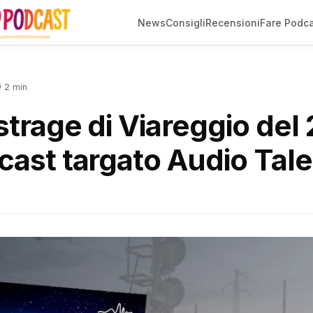
News
Consigli
Recensioni
Fare Podc
 2 min
strage di Viareggio del
cast targato Audio Tal