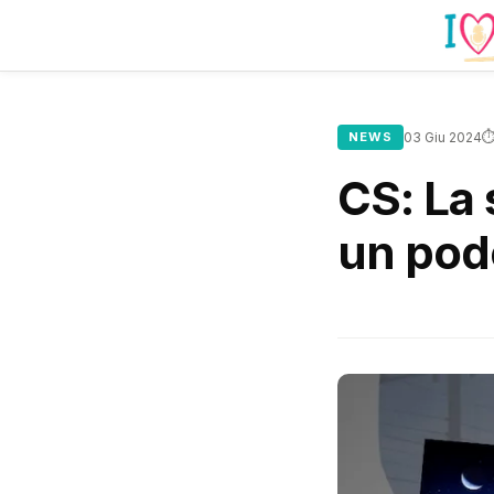
⏱
NEWS
03 Giu 2024
CS: La 
un pod