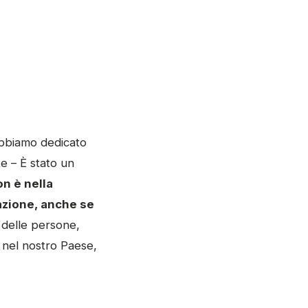
 abbiamo dedicato
e – È stato un
n è nella
azione, anche se
 delle persone,
re nel nostro Paese,