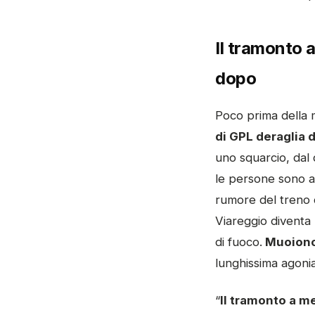
Il tramonto a
dopo
Poco prima della
di GPL deraglia d
uno squarcio, dal q
le persone sono a 
rumore del treno d
Viareggio diventa 
di fuoco.
Muoiono
lunghissima agonia
“
Il tramonto a m