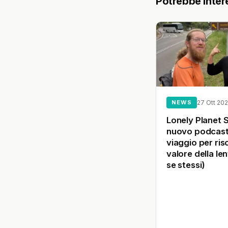
Potrebbe inter
NEWS
27 Ott 20
Lonely Planet St
nuovo podcast
viaggio per risc
valore della le
se stessi)