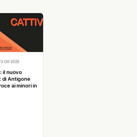
23 Ott 2025
 il nuovo
 di Antigone
oce ai minori in