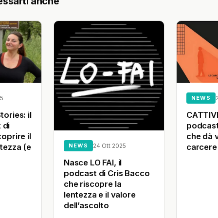
essarti anche
25
NEWS
ories: il
CATTIVI:
 di
podcast
oprire il
che dà v
NEWS
24 Ott 2025
ntezza (e
carcere
Nasce LO FAI, il
podcast di Cris Bacco
che riscopre la
lentezza e il valore
dell’ascolto