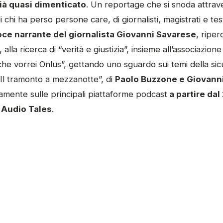
ià quasi dimenticato
. Un reportage che si snoda attrave
 chi ha perso persone care, di giornalisti, magistrati e test
oce narrante del giornalista Giovanni Savarese
, riper
, alla ricerca di “verità e giustizia”, insieme all’associazion
che vorrei Onlus”, gettando uno sguardo sui temi della sic
“Il tramonto a mezzanotte”, di
Paolo Buzzone e Giovann
tamente sulle principali piattaforme podcast
a partire da
e
Audio Tales
.