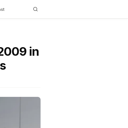
ast
 2009 in
es