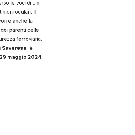
rso le voci di chi
imoni oculari. Il
corre anche la
e dei parenti delle
urezza ferroviaria.
i Saverese
, è
l 29 maggio 2024
.