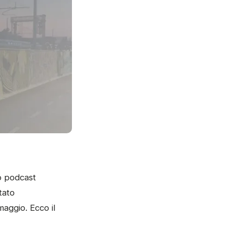
o podcast
tato
maggio. Ecco il