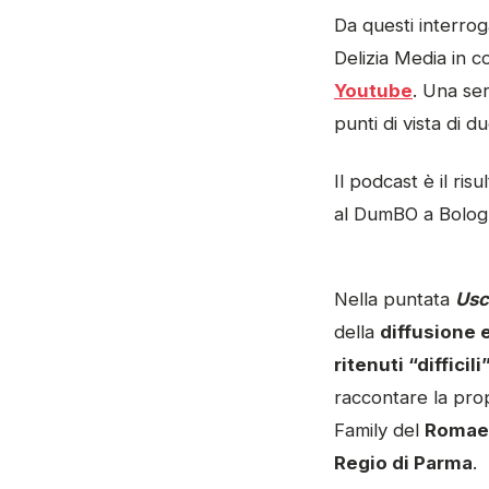
Da questi interroga
Delizia Media in 
Youtube
. Una se
punti di vista di 
Il podcast è il ris
al DumBO a Bolo
Nella puntata
Usc
della
diffusione 
ritenuti “difficil
raccontare la prop
Family del
Romaeu
Regio di Parma
.