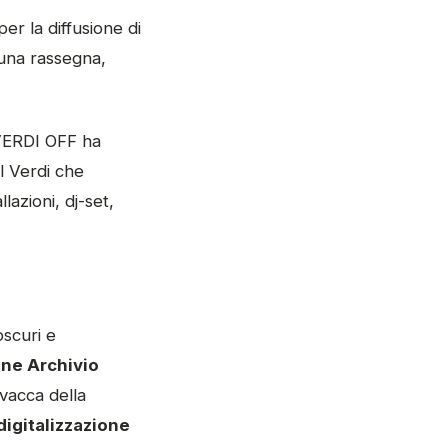
per la diffusione di
una rassegna,
n VERDI OFF ha
al Verdi che
lazioni, dj-set,
oscuri e
ne Archivio
vacca della
digitalizzazione