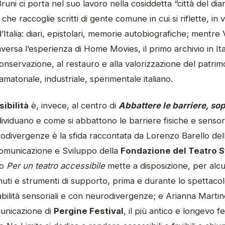
Bruni ci porta nel suo lavoro nella cosiddetta “città del dia
 che raccoglie scritti di gente comune in cui si riflette, in v
a d’Italia: diari, epistolari, memorie autobiografiche; mentr
ersa l’esperienza di Home Movies, il primo archivio in Ita
onservazione, al restauro e alla valorizzazione del patrimo
 amatoriale, industriale, sperimentale italiano.
ibilità
è, invece, al centro di
Abbattere le barriere, sopr
dividuano e come si abbattono le barriere fisiche e sensori
rodivergenze è la sfida raccontata da Lorenzo Barello del
omunicazione e Sviluppo della
Fondazione del Teatro St
to
Per un teatro accessibile
mette a disposizione, per alcuni
uti e strumenti di supporto, prima e durante lo spettacolo, 
abilità sensoriali e con neurodivergenze; e Arianna Martine
unicazione di
Pergine Festival
, il più antico e longevo f