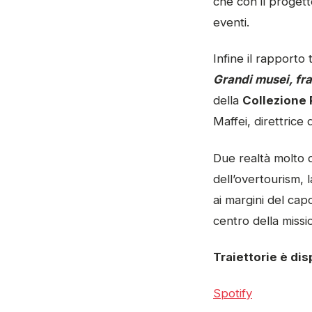
che con il progetto
eventi.
Infine il rapporto
Grandi musei, fra 
della
Collezione 
Maffei, direttrice 
Due realtà molto d
dell’overtourism, 
ai margini del capo
centro della missi
Traiettorie è dis
Spotify