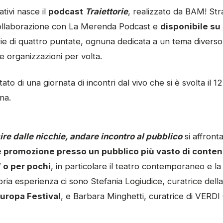
tivi nasce il
podcast
Traiettorie
, realizzato da BAM! Stra
collaborazione con La Merenda Podcast e
disponibile su
rie di quattro puntate, ognuna dedicata a un tema diverso 
due organizzazioni per volta.
ultato di una giornata di incontri dal vivo che si è svolta i
gna.
ire dalle nicchie, andare incontro al pubblico
si affront
e promozione presso un pubblico più vasto di contenu
i” o per pochi
, in particolare il teatro contemporaneo e la
ria esperienza ci sono Stefania Logiudice, curatrice dell
ropa Festival
, e Barbara Minghetti, curatrice di VERD