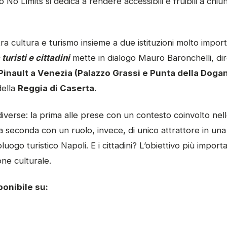
 No Limits si dedica a rendere accessibili e fruibili a chiu
 tra cultura e turismo insieme a due istituzioni molto impor
turisti e cittadini
mette in dialogo Mauro Baronchelli, di
Pinault a Venezia (Palazzo Grassi e Punta della Doga
della
Reggia di Caserta
.
iverse: la prima alle prese con un contesto coinvolto nel
la seconda con un ruolo, invece, di unico attrattore in una 
luogo turistico Napoli. E i cittadini? L’obiettivo più importa
one culturale.
ponibile su: