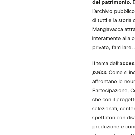
del patrimonio
. 
l’archivio pubblico
di tutti e la stori
Mangiavacca attrav
interamente alla c
privato, familiare,
Il tema dell’
access
palco
. Come si in
affrontano le neu
Partecipazione, C
che con il proget
selezionati, conten
spettatori con dis
produzione e com