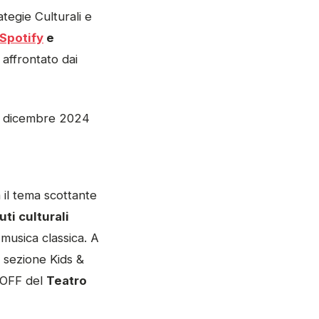
tegie Culturali e
Spotify
e
affrontato dai
l 12 dicembre 2024
a il tema scottante
ti culturali
 musica classica. A
a sezione Kids &
I OFF del
Teatro