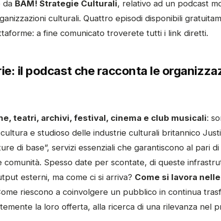
o da
BAM! Strategie Culturali
, relativo ad un podcast m
ganizzazioni culturali. Quattro episodi disponibili gratuita
attaforme: a fine comunicato troverete tutti i link diretti.
ie: il podcast che racconta le organizzaz
e, teatri, archivi, festival, cinema e club musicali
: s
 cultura e studioso delle industrie culturali britannico Jus
ure di base”, servizi essenziali che garantiscono al pari di 
le comunità. Spesso date per scontate, di queste infrastr
utput esterni, ma come ci si arriva?
Come si lavora nelle
ome riescono a coinvolgere un pubblico in continua tras
emente la loro offerta, alla ricerca di una rilevanza nel