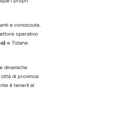
nque i propri
tanti e conosciute.
rettore operativo
na)
e Tiziana
le dinamiche
città di provincia
nte è tenerli al