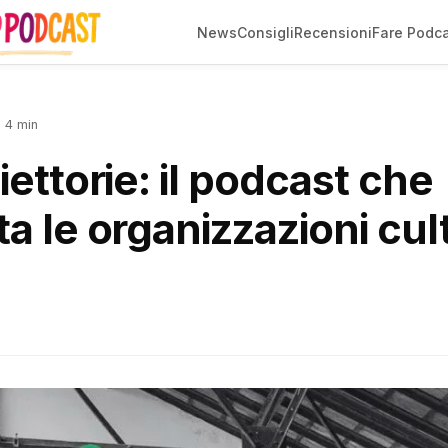
News
Consigli
Recensioni
Fare Podc
 4 min
iettorie: il podcast che
a le organizzazioni cult