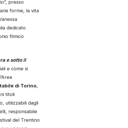
rio”, presso
arie forme, la vita
e Vanessa
lia dedicato
nio filmico
a e sotto il
ali e come si
l’Area
abile di Torino
,
 titoli
utilizzabili dagli
lli, responsabile
estival del Trentino