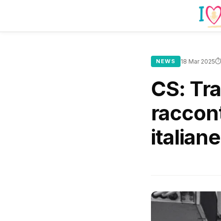
⏱
NEWS
18 Mar 2025
CS: Tra
raccont
italiane