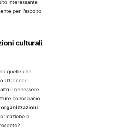
olto interessante
mente per l’ascolto
ioni culturali
ono quelle che
tin O’Connor
altri il benessere
utture conosciamo
 organizzazioni
formazione e
 presente?