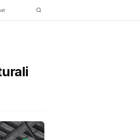
ast
urali