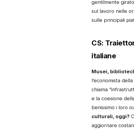
gentilmente girat
sul lavoro nelle or
sulle principali pi
CS: Traiettor
italiane
Musei, bibliotech
l’economista della
chiama “infrastrutt
e la coesione del
benissimo i loro o
culturali, oggi?
C
aggiornare costant