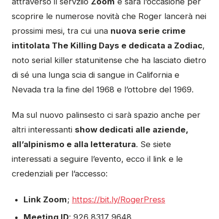
attraverso il servziio
Zoom
e sarà l’occasione per
scoprire le numerose novità che Roger lancerà nei
prossimi mesi, tra cui una
nuova serie crime
intitolata The Killing Days e dedicata a Zodiac
,
noto serial killer statunitense che ha lasciato dietro
di sé una lunga scia di sangue in California e
Nevada tra la fine del 1968 e l’ottobre del 1969.
Ma sul nuovo palinsesto ci sarà spazio anche per
altri interessanti
show dedicati alle aziende,
all’alpinismo e alla letteratura
. Se siete
interessati a seguire l’evento, ecco il link e le
credenziali per l’accesso:
Link Zoom
;
https://bit.ly/RogerPress
Meeting ID
: 926 8317 9648