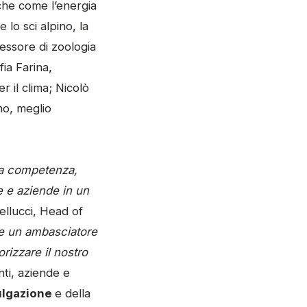
che come l’energia
 lo sci alpino, la
essore di zoologia
fia Farina,
 il clima; Nicolò
no, meglio
tra competenza,
 e aziende in un
ellucci, Head of
re un ambasciatore
izzare il nostro
ti, aziende e
ulgazione
e della