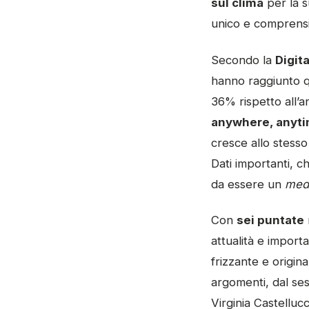
sul clima
per la s
unico e comprensib
Secondo la
Digit
hanno raggiunto 
36% rispetto all’a
anywhere, anyt
cresce allo stesso
Dati importanti, c
da essere un
med
Con
sei puntate
attualità e importa
frizzante e origi
argomenti, dal ses
Virginia Castelluc