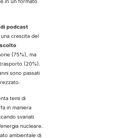
ne in un formato
 di podcast
, una crescita del
scolto
phone (75%), ma
 trasporto (20%).
anni sono passati
rezzato.
nta temi di
 fa in maniera
cando svariati
l’energia nucleare.
iato ambientale di