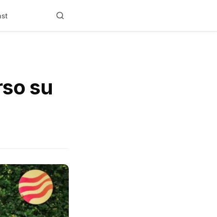
ast
rso su