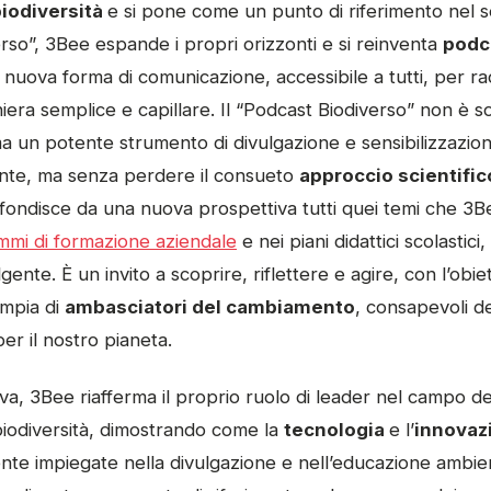
iodiversità
e si pone come un punto di riferimento nel s
erso”, 3Bee espande i propri orizzonti e si reinventa
podc
nuova forma di comunicazione, accessibile a tutti, per ra
niera semplice e capillare. Il “Podcast Biodiverso” non è 
ma un potente strumento di divulgazione e sensibilizzazio
rente, ma senza perdere il consueto
approccio scientific
fondisce da una nuova prospettiva tutti quei temi che 3
mi di formazione aziendale
e nei piani didattici scolastici
ente. È un invito a scoprire, riflettere e agire, con l’obie
ampia di
ambasciatori del cambiamento
, consapevoli d
per il nostro pianeta.
iva, 3Bee riafferma il proprio ruolo di leader nel campo d
 biodiversità, dimostrando come la
tecnologia
e l’
innovaz
nte impiegate nella divulgazione e nell’educazione ambie