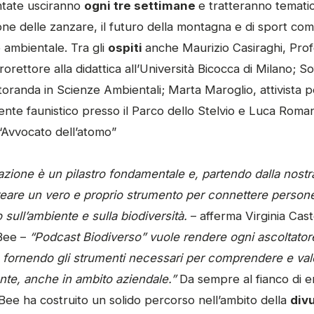
ntate usciranno
ogni tre settimane
e tratteranno temati
ione delle zanzare, il futuro della montagna e di sport come
o ambientale. Tra gli
ospiti
anche Maurizio Casiraghi, Prof
orettore alla didattica all’Università Bicocca di Milano; So
oranda in Scienze Ambientali; Marta Maroglio, attivista per
ente faunistico presso il Parco dello Stelvio e Luca Roma
Avvocato dell’atomo”
gazione è un pilastro fondamentale e, partendo dalla nos
eare un vero e proprio strumento per connettere persone
 sull’ambiente e sulla biodiversità.
– afferma Virginia Cast
3Bee –
“Podcast Biodiverso” vuole rendere ogni ascoltato
fornendo gli strumenti necessari per comprendere e valor
nte, anche in ambito aziendale.”
Da sempre al fianco di en
, 3Bee ha costruito un solido percorso nell’ambito della
div