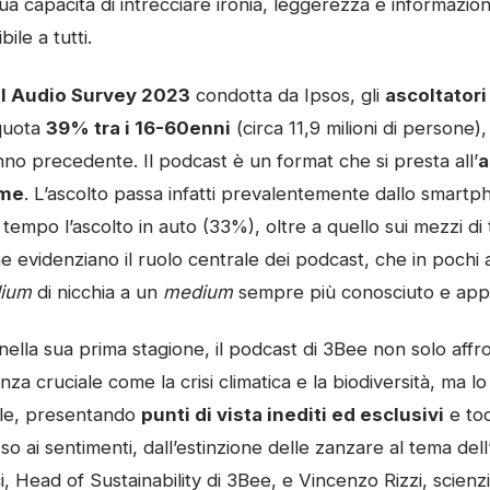
ua capacità di intrecciare ironia, leggerezza e informazio
ile a tutti.
al Audio Survey 2023
condotta da Ipsos, gli
ascoltatori
quota
39% tra i 16-60enni
(circa 11,9 milioni di persone)
nno precedente. Il podcast è un format che si presta all’
a
ime
. L’ascolto passa infatti prevalentemente dallo smart
 tempo l’ascolto in auto (33%), oltre a quello sui mezzi di
he evidenziano il ruolo centrale dei podcast, che in pochi 
ium
di nicchia a un
medium
sempre più conosciuto e app
nella sua prima stagione, il podcast di 3Bee non solo affro
nza cruciale come la crisi climatica e la biodiversità, ma lo
nale, presentando
punti di vista inediti ed esclusivi
e toc
so ai sentimenti, dall’estinzione delle zanzare al tema del
ci, Head of Sustainability di 3Bee, e Vincenzo Rizzi, scienz