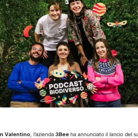
n Valentino
, l’azienda
3Bee
ha annunciato il lancio del 