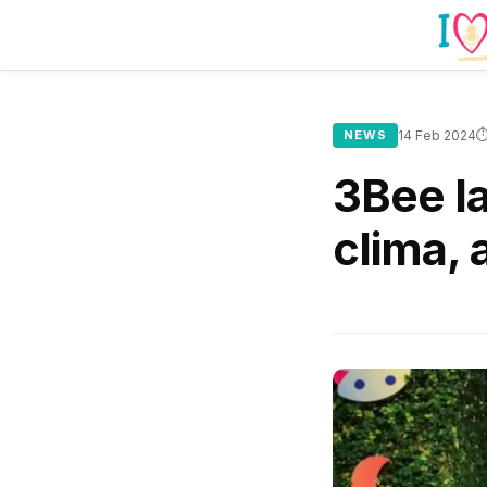
⏱
NEWS
14 Feb 2024
3Bee la
clima, 