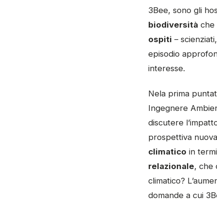
3Bee, sono gli hos
biodiversità
che 
ospiti
– scienziati,
episodio approfond
interesse.
Nela prima puntata
Ingegnere Ambient
discutere l’impatt
prospettiva nuova,
climatico
in termi
relazionale
, che 
climatico? L’aumen
domande a cui 3Be