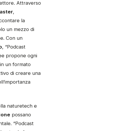
ettore. Attraverso
aster
,
ccontare la
solo un mezzo di
ne. Con un
o
, “Podcast
Bee propone ogni
, in un formato
ttivo di creare una
ell’importanza
ella naturetech e
ione
possano
ntale. “Podcast