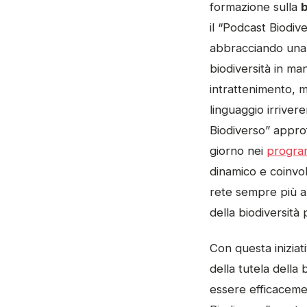
formazione sulla
b
il “Podcast Biodiv
abbracciando una 
biodiversità in ma
intrattenimento, 
linguaggio irrive
Biodiverso” appro
giorno nei
program
dinamico e coinvolg
rete sempre più 
della biodiversità 
Con questa iniziat
della tutela della
essere efficaceme