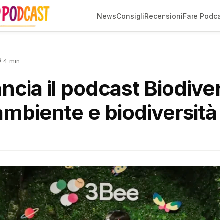
News
Consigli
Recensioni
Fare Podc
 4 min
ncia il podcast Biodive
ambiente e biodiversità