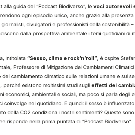
t alla guida del “Podcast Biodiverso”, le
voci autorevoli e
rendono ogni episodio unico, anche grazie alla presenza
 giornalisti, divulgatori e professionisti della sostenibilità 
iscono dalla prospettiva ambientale i temi quotidiani di 
, intitolata
“Sesso, clima e rock’n’roll”
, è ospite Stefa
ale, Professore di Mitigazione dei Cambiamenti Climatici
o del cambiamento climatico sulle relazioni umane e sui s
 perché esistono moltissimi studi sugli
effetti del camb
ni economici, ambientali e sociali, ma poco si parla degli ef
ci coinvolge nel quotidiano. E quindi: il sesso è influenza
to della CO2 condiziona i nostri sentimenti? Queste sono
e risponde nella prima puntata di “Podcast Biodiverso”.