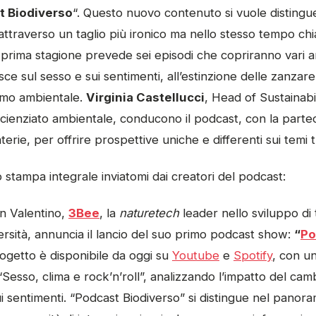
t Biodiverso
“. Questo nuovo contenuto si vuole distingue
attraverso un taglio più ironico ma nello stesso tempo chi
 prima stagione prevede sei episodi che copriranno vari 
isce sul sesso e sui sentimenti, all’estinzione delle zanzare,
ismo ambientale.
Virginia Castellucci
, Head of Sustainabi
scienziato ambientale, conducono il podcast, con la partec
terie, per offrire prospettive uniche e differenti sui temi tr
 stampa integrale inviatomi dai creatori del podcast:
an Valentino,
3Bee
, la
naturetech
leader nello sviluppo di
versità, annuncia il lancio del suo primo podcast show:
“
Po
progetto è disponibile da oggi su
Youtube
e
Spotify
, con un
 “Sesso, clima e rock’n’roll”, analizzando l’impatto del ca
sui sentimenti. “Podcast Biodiverso” si distingue nel panor