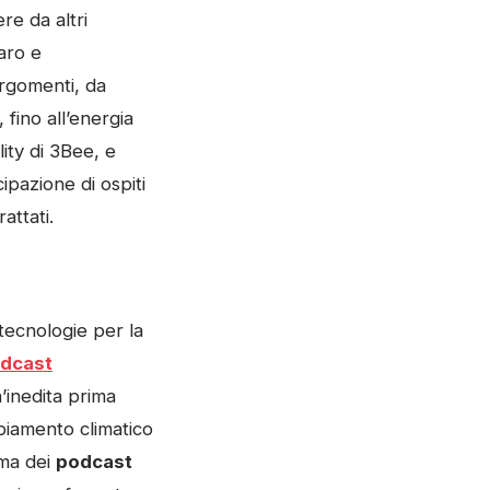
re da altri
aro e
argomenti, da
 fino all’energia
lity di 3Bee, e
ipazione di ospiti
attati.
 tecnologie per la
dcast
’inedita prima
mbiamento climatico
ama dei
podcast