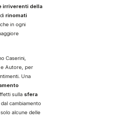
 irriverenti della
 di
rinomati
– che in ogni
maggiore
no Caserini,
 e Autore, per
entimenti. Una
iamento
fetti sulla
sfera
to dal cambiamento
 solo alcune delle