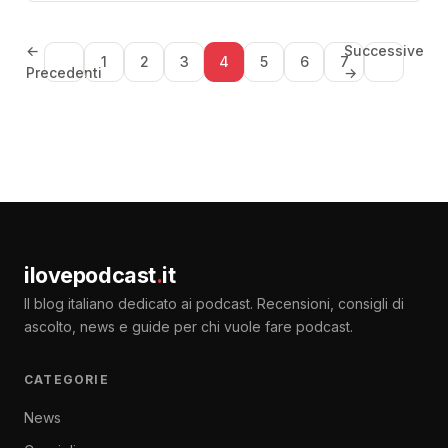
←
Successive
1
2
3
4
5
6
7
Precedenti
→
ilovepodcast
.
it
Il blog italiano dedicato ai podcast. Recensioni, consigli di
ascolto, news e guide per chi vuole fare podcast.
CATEGORIE
News