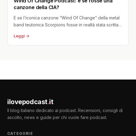
Wind Of Change Podcast: e se fosse una
canzone della CIA?
E se l’iconica canzone “Wind Of Change” della metal
band teutonica Scorpions fosse in realtà stata scritta
dalla CIA? L’affascinante...
Leggi →
ilovepodcast
.
it
Il blog italiano dedicato ai podcast. Recensioni, consigli di
ascolto, news e guide per chi vuole fare podcast.
CATEGORIE