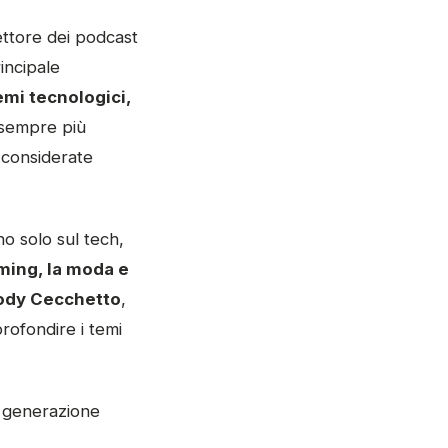
ettore dei podcast
incipale
emi tecnologici,
 sempre più
i considerate
o solo sul tech,
ming, la moda e
ody Cecchetto
,
ofondire i temi
a generazione