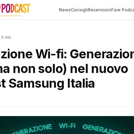
News
Consigli
Recensioni
Fare Podc
 2 min
zione Wi-fi: Generazio
ma non solo) nel nuovo
t Samsung Italia