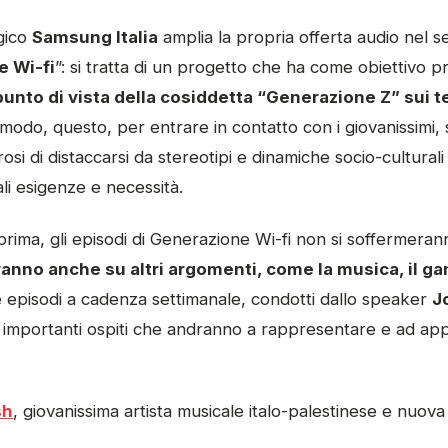
ogico
Samsung Italia
amplia la propria offerta audio nel s
 Wi-fi
”: si tratta di un progetto che ha come obiettivo pr
unto di vista della cosiddetta “Generazione Z” sui t
 modo, questo, per entrare in contatto con i giovanissimi,
osi di distaccarsi da stereotipi e dinamiche socio-cultural
ali esigenze e necessità.
ima, gli episodi di Generazione Wi-fi non si soffermerann
anno anche su altri argomenti, come la musica, il ga
e episodi a cadenza settimanale, condotti dallo speaker
J
mportanti ospiti che andranno a rappresentare e ad appr
sh
, giovanissima artista musicale italo-palestinese e nuov