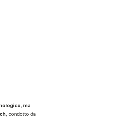
nologico, ma
ech
, condotto da