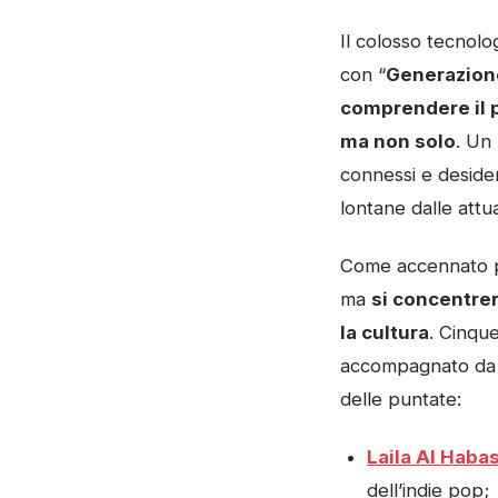
Il colosso tecnol
con “
Generazione
comprendere il p
ma non solo
. Un
connessi e desider
lontane dalle attu
Come accennato pr
ma
si concentrer
la cultura
. Cinqu
accompagnato da i
delle puntate:
Laila Al Haba
dell’indie pop;