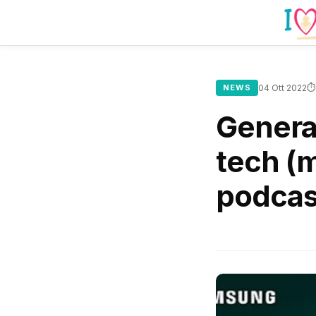
⏱
NEWS
04 Ott 2022
Genera
tech (
podcas