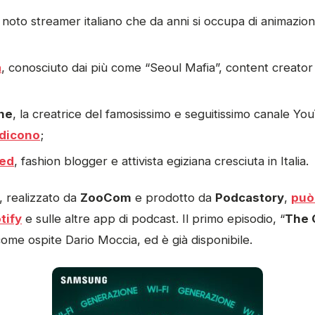
, noto streamer italiano che da anni si occupa di animazion
a
, conosciuto dai più come “Seoul Mafia”, content creator i
one
, la creatrice del famosissimo e seguitissimo canale Y
 dicono
;
ed
, fashion blogger e attivista egiziana cresciuta in Italia.
, realizzato da
ZooCom
e prodotto da
Podcastory
,
può
tify
e sulle altre app di podcast. Il primo episodio, “
The 
come ospite Dario Moccia, ed è già disponibile.