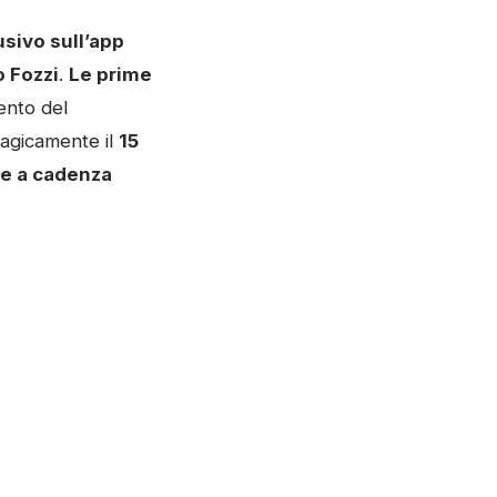
sivo sull’app
 Fozzi
.
Le prime
mento del
ragicamente il
15
te a cadenza