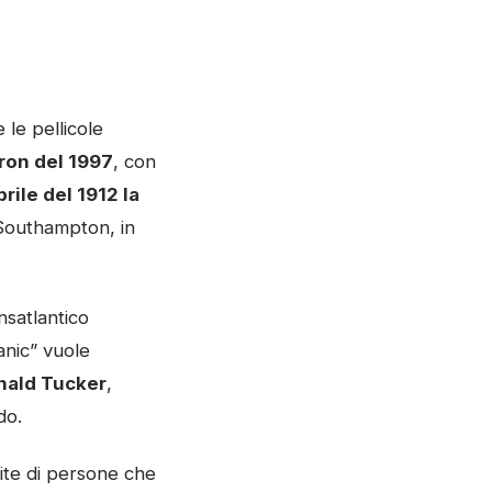
 le pellicole
ron del 1997
, con
aprile del 1912 la
 Southampton, in
ransatlantico
anic” vuole
nald Tucker
,
do.
vite di persone che