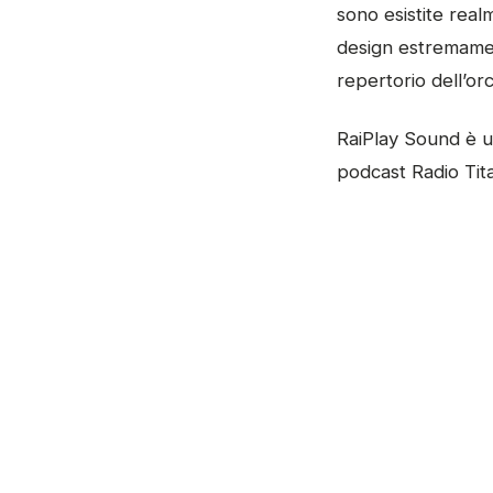
sono esistite rea
design estremamen
repertorio dell’or
RaiPlay Sound è un
podcast Radio Tita