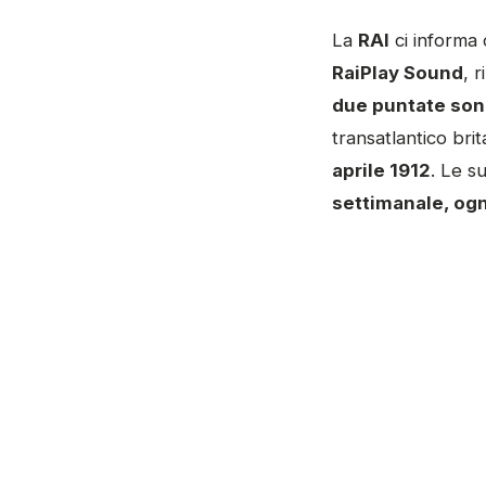
La
RAI
ci informa 
RaiPlay Sound
, 
due puntate sono
transatlantico bri
aprile 1912
. Le s
settimanale, ogn