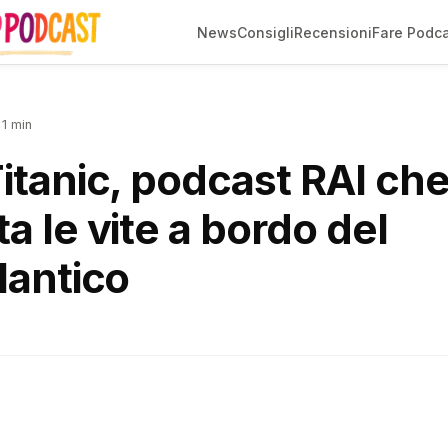
News
Consigli
Recensioni
Fare Podc
1 min
itanic, podcast RAI ch
a le vite a bordo del
lantico