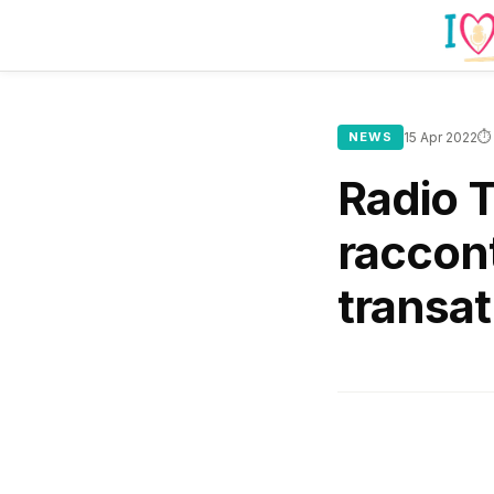
⏱ 
NEWS
15 Apr 2022
Radio T
raccont
transat