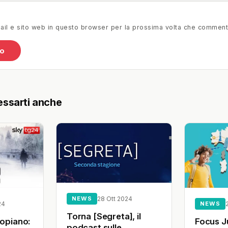
mail e sito web in questo browser per la prossima volta che comment
essarti anche
NEWS
28 Ott 2024
24
NEWS
Torna [Segreta], il
gopiano:
Focus J
podcast sulle