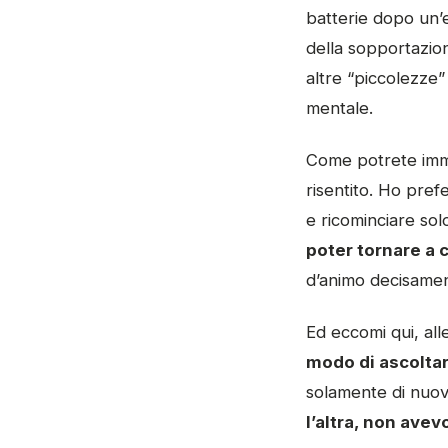
batterie dopo un’e
della sopportazion
altre “piccolezze
mentale.
Come potrete immag
risentito. Ho pref
e ricominciare sol
poter tornare a 
d’animo decisamen
Ed eccomi qui, all
modo di ascoltar
solamente di nuov
l’altra, non ave