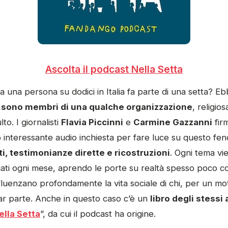
Ascolta il podcast Nella Setta
 una persona su dodici in Italia fa parte di una setta? E
ani sono membri di una qualche organizzazione
, religio
lto. I giornalisti
Flavia Piccinni
e
Carmine Gazzanni
fir
 interessante audio inchiesta per fare luce su questo f
i, testimonianze dirette e ricostruzioni
. Ogni tema vi
ciati ogni mese, aprendo le porte su realtà spesso poco c
nfluenzano profondamente la vita sociale di chi, per un mo
far parte. Anche in questo caso c’è un
libro degli stessi 
ella Setta
”, da cui il podcast ha origine.