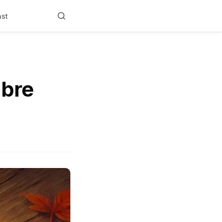
ast
mbre