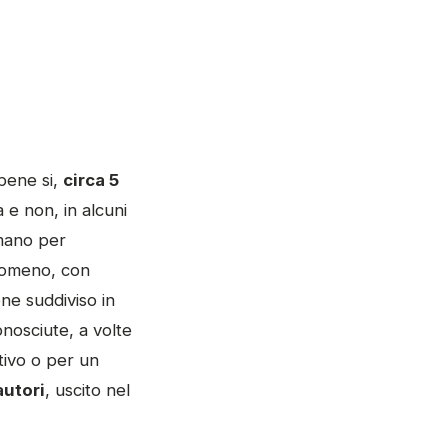
bbene si,
circa 5
sa e non, in alcuni
mano per
enomeno, con
ene suddiviso in
onosciute, a volte
tivo o per un
autori
, uscito nel