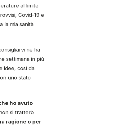
erature al limite
rovvisi, Covid-19 e
 la mia sanità
onsigliarvi ne ha
he settimana in più
e idee, così da
on uno stato
 che ho avuto
on si tratterò
na ragione o per