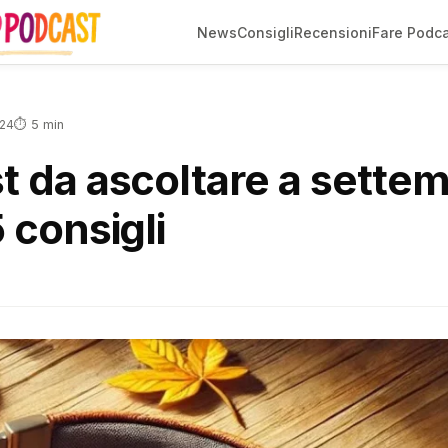
News
Consigli
Recensioni
Fare Podc
⏱ 5 min
024
t da ascoltare a sette
 consigli