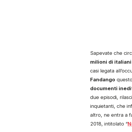
Sapevate che circa
milioni di itali
casi legata all’occu
Fandango
questo
documenti inedit
due episodi, rilas
inquietanti, che i
altro, ne entra a 
2018, intitolato “
N