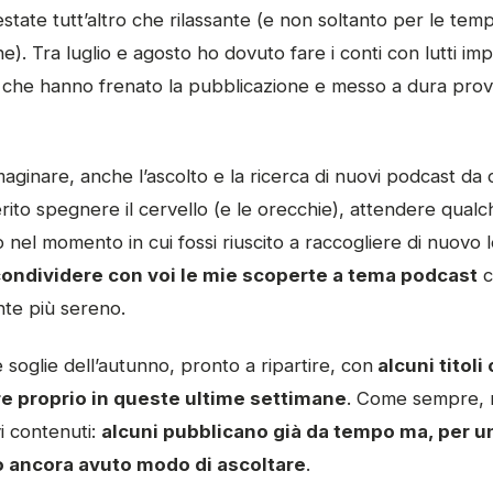
state tutt’altro che rilassante (e non soltanto per le temp
e). Tra luglio e agosto ho dovuto fare i conti con lutti imp
” che hanno frenato la pubblicazione e messo a dura prova
inare, anche l’ascolto e la ricerca di nuovi podcast da c
erito spegnere il cervello (e le orecchie), attendere qualc
o nel momento in cui fossi riuscito a raccogliere di nuovo l
condividere con voi le mie scoperte a tema podcast
c
te più sereno.
e soglie dell’autunno, pronto a ripartire, con
alcuni titoli
e proprio in queste ultime settimane
. Come sempre, n
i contenuti:
alcuni pubblicano già da tempo ma, per u
vo ancora avuto modo di ascoltare
.