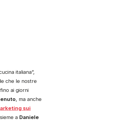
ucina italiana”,
de che le nostre
ino ai giorni
ntenuto
, ma anche
arketing sui
insieme a
Daniele